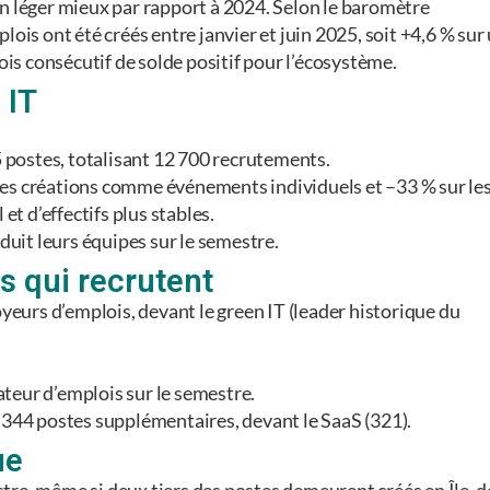
c un léger mieux par rapport à 2024. Selon le baromètre
 ont été créés entre janvier et juin 2025, soit +4,6 % sur
ois consécutif de solde positif pour l’écosystème.
 IT
5 postes, totalisant 12 700 recrutements.
r les créations comme événements individuels et –33 % sur le
et d’effectifs plus stables.
duit leurs équipes sur le semestre.
s qui recrutent
yeurs d’emplois, devant le green IT (leader historique du
éateur d’emplois sur le semestre.
tre 344 postes supplémentaires, devant le SaaS (321).
ue
estre, même si deux tiers des postes demeurent créés en Île-d