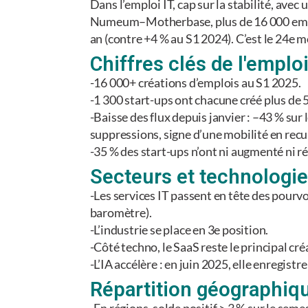
Dans l’emploi IT, cap sur la stabilité, ave
Numeum–Motherbase, plus de 16 000 emplois
an (contre +4 % au S1 2024). C’est le 24e m
Chiffres clés de l'emploi
-16 000+ créations d’emplois au S1 2025.
-1 300 start-ups ont chacune créé plus de 
-Baisse des flux depuis janvier : –43 % su
suppressions, signe d’une mobilité en recul 
-35 % des start-ups n’ont ni augmenté ni ré
Secteurs et technologie
-Les services IT passent en tête des pourvo
baromètre).
-L’industrie se place en 3e position.
-Côté techno, le SaaS reste le principal cr
-L’IA accélère : en juin 2025, elle enregis
Répartition géographiq
-En régions, solde positif > 3 % sur le sem