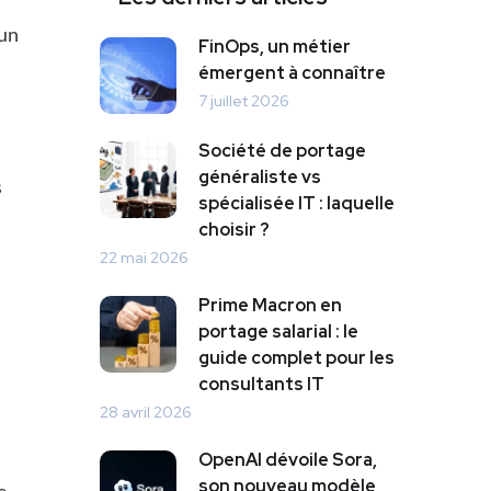
 un
FinOps, un métier
émergent à connaître
7 juillet 2026
Société de portage
généraliste vs
s
spécialisée IT : laquelle
choisir ?
22 mai 2026
Prime Macron en
portage salarial : le
guide complet pour les
consultants IT
28 avril 2026
OpenAI dévoile Sora,
son nouveau modèle
e-