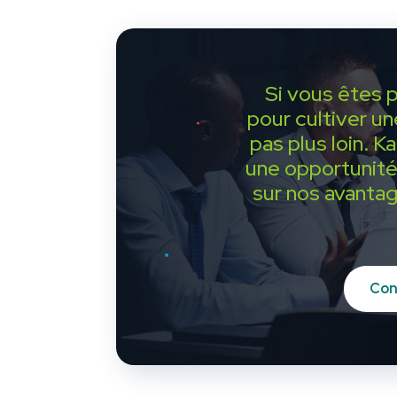
Si vous êtes 
pour cultiver un
pas plus loin. K
une opportunité
sur nos avantag
Con