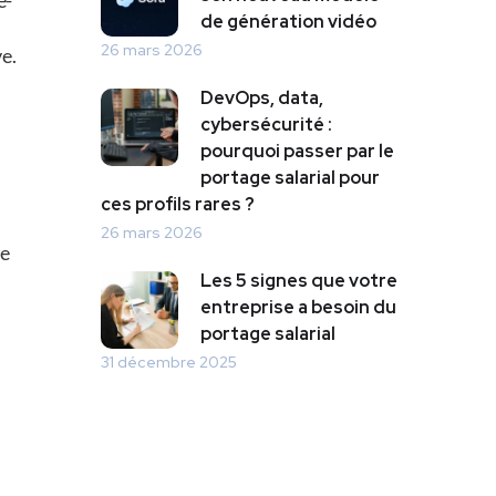
de génération vidéo
26 mars 2026
e.
DevOps, data,
cybersécurité :
pourquoi passer par le
portage salarial pour
ces profils rares ?
26 mars 2026
se
Les 5 signes que votre
entreprise a besoin du
portage salarial
31 décembre 2025