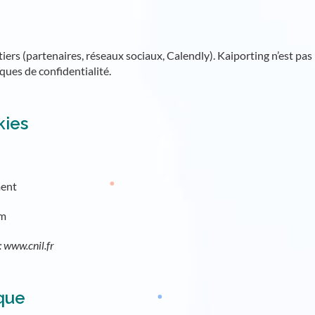
 tiers (partenaires, réseaux sociaux, Calendly). Kaiporting n’est p
iques de confidentialité.
kies
ment
om
: www.cnil.fr
ique