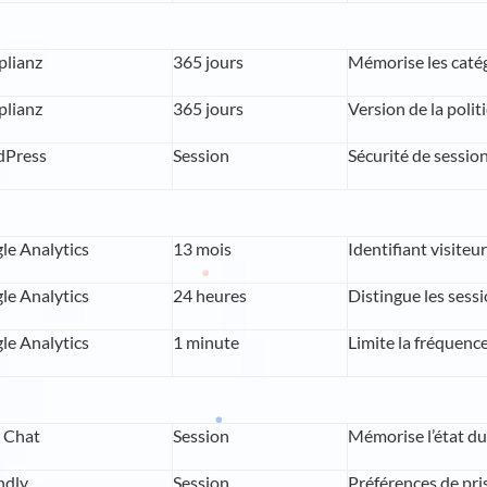
lianz
365 jours
Mémorise les catég
lianz
365 jours
Version de la poli
Press
Session
Sécurité de session
le Analytics
13 mois
Identifiant visite
le Analytics
24 heures
Distingue les sess
le Analytics
1 minute
Limite la fréquenc
o Chat
Session
Mémorise l’état du
ndly
Session
Préférences de pri