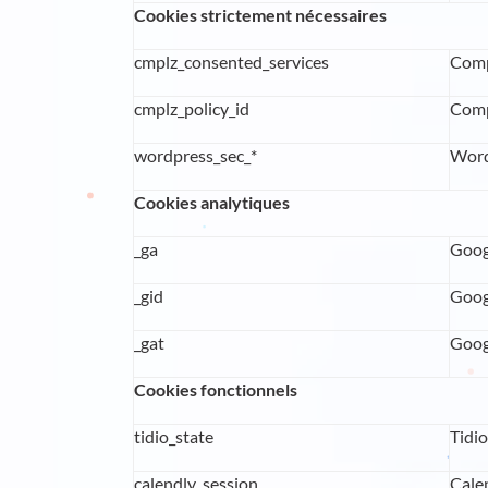
Cookies strictement nécessaires
cmplz_consented_services
Comp
cmplz_policy_id
Comp
wordpress_sec_*
Word
Cookies analytiques
_ga
Goog
_gid
Goog
_gat
Goog
Cookies fonctionnels
tidio_state
Tidi
calendly_session
Cale