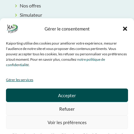
Nos offres
Simulateur
Rendez-vous
Gérer le consentement
Contact
INFORMATIONS LÉGALES
Kaiporting utilise des cookies pour améliorer votre expérience, mesurer
l'audience de notre site et vous proposer des contenus pertinents. Vous
CGU
pouvez accepter tous les cookies, les refuser ou personnaliser vos préférences
à tout moment. Pour en savoir plus, consultez
notre politique de
Mentions légales
confidentialité
.
Politique de confidentialité
Gérer les services
Politique de cookies
SUIVEZ-NOUS
Accepter
Refuser
Voir les préférences