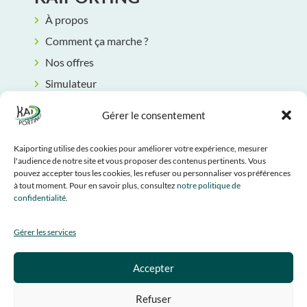
À propos
Comment ça marche ?
Nos offres
Simulateur
Rendez-vous
Gérer le consentement
Contact
INFORMATIONS LÉGALES
Kaiporting utilise des cookies pour améliorer votre expérience, mesurer
l'audience de notre site et vous proposer des contenus pertinents. Vous
CGU
pouvez accepter tous les cookies, les refuser ou personnaliser vos préférences
à tout moment. Pour en savoir plus, consultez
notre politique de
Mentions légales
confidentialité
.
Politique de confidentialité
Gérer les services
Politique de cookies
SUIVEZ-NOUS
Accepter
Refuser