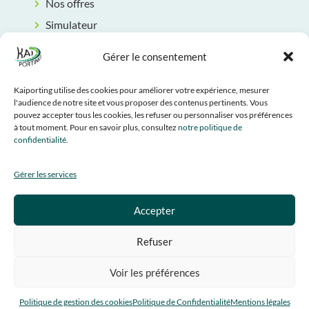
Nos offres
Simulateur
Rendez-vous
Gérer le consentement
Contact
INFORMATIONS LÉGALES
Kaiporting utilise des cookies pour améliorer votre expérience, mesurer
l'audience de notre site et vous proposer des contenus pertinents. Vous
CGU
pouvez accepter tous les cookies, les refuser ou personnaliser vos préférences
à tout moment. Pour en savoir plus, consultez
notre politique de
Mentions légales
confidentialité
.
Politique de confidentialité
Gérer les services
Politique de cookies
SUIVEZ-NOUS
Accepter
Refuser
Voir les préférences
Copyright © 2026 Kaiporting . Tous droits réservés.
Politique de gestion des cookies
Politique de Confidentialité
Mentions légales