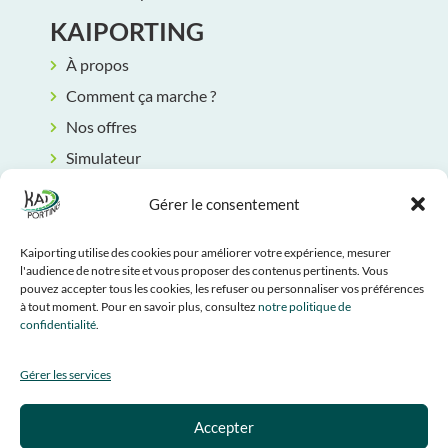
KAIPORTING
À propos
Comment ça marche ?
Nos offres
Simulateur
Rendez-vous
Gérer le consentement
Contact
INFORMATIONS LÉGALES
Kaiporting utilise des cookies pour améliorer votre expérience, mesurer
l'audience de notre site et vous proposer des contenus pertinents. Vous
CGU
pouvez accepter tous les cookies, les refuser ou personnaliser vos préférences
à tout moment. Pour en savoir plus, consultez
notre politique de
Mentions légales
confidentialité
.
Politique de confidentialité
Gérer les services
Politique de cookies
SUIVEZ-NOUS
Accepter